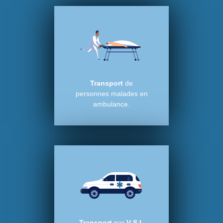
Transport
de
personnes malades en
ambulance.
Transport
par
V S L